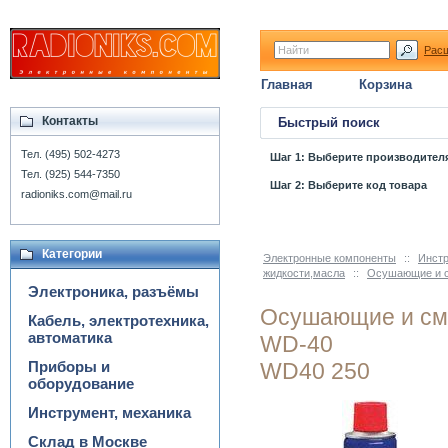
Рас
Главная
Корзина
Контакты
Быстрый поиск
Тел. (495) 502-4273
Шаг 1: Выберите производител
Тел. (925) 544-7350
Шаг 2: Выберите код товара
radioniks.com@mail.ru
Категории
Электронные компоненты
::
Инстр
жидкости,масла
::
Осушающие и 
Электроника, разъёмы
Осушающие и см
Кабель, электротехника,
автоматика
WD-40
Приборы и
WD40 250
оборудование
Инструмент, механика
Склад в Москве