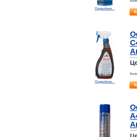
Коли
Подробнее...
К
О
C
A
Ц
Коли
Подробнее...
К
О
A
A
Ц