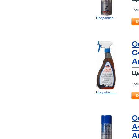
Коли
Подробнее...
К
О
C
A
Ц
Коли
Подробнее...
К
О
A
A