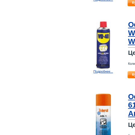
К
О
W
W
Ц
Коли
Подробнее...
К
О
6
A
Ц