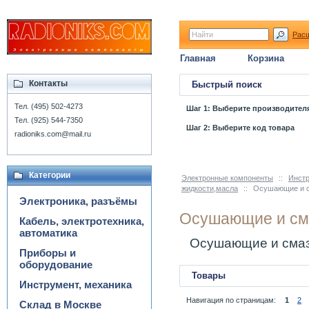
Рас
Главная
Корзина
Контакты
Быстрый поиск
Тел. (495) 502-4273
Шаг 1: Выберите производител
Тел. (925) 544-7350
Шаг 2: Выберите код товара
radioniks.com@mail.ru
Категории
Электронные компоненты
::
Инстр
жидкости,масла
::
Осушающие и 
Электроника, разъёмы
Осушающие и см
Кабель, электротехника,
автоматика
Осушающие и сма
Приборы и
оборудование
Товары
Инструмент, механика
Навигация по страницам:
1
2
Склад в Москве