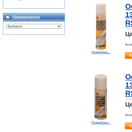
О
1
Производители
R
Ц
Коли
Подробнее...
К
О
1
R
Ц
Коли
Подробнее...
К