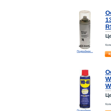
О
1
R
Ц
Коли
Подробнее...
К
О
W
W
Ц
Коли
Подробнее...