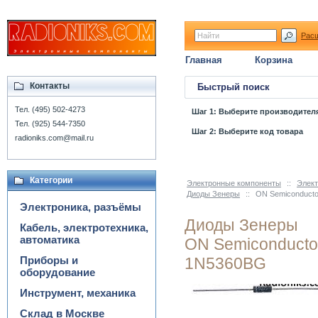
Рас
Главная
Корзина
Контакты
Быстрый поиск
Тел. (495) 502-4273
Шаг 1: Выберите производител
Тел. (925) 544-7350
Шаг 2: Выберите код товара
radioniks.com@mail.ru
Категории
Электронные компоненты
::
Элект
Диоды Зенеры
::
ON Semiconduct
Электроника, разъёмы
Диоды Зенеры
Кабель, электротехника,
автоматика
ON Semiconducto
Приборы и
1N5360BG
оборудование
Инструмент, механика
Склад в Москве