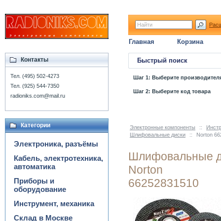
Рас
Главная
Корзина
Контакты
Быстрый поиск
Тел. (495) 502-4273
Шаг 1: Выберите производител
Тел. (925) 544-7350
Шаг 2: Выберите код товара
radioniks.com@mail.ru
Категории
Электронные компоненты
::
Инстр
Шлифовальные диски
::
Norton 6
Электроника, разъёмы
Шлифовальные д
Кабель, электротехника,
автоматика
Norton
Приборы и
66252831510
оборудование
Инструмент, механика
Склад в Москве