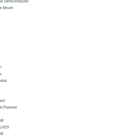
al Semiconductor
ce Mount
P
e
ntial
ned
al Purpose
SB
,LVDS
SB