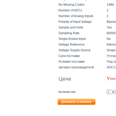
No Missing Codes
14Bit
Number of ADCs
2
Number of Analog Inputs
2
Polarity of Input Voltage
Bipola
Sample and Hold
Yes
Sampling Rate
8000
Single-Ended Input
No
Voltage Reference
Intern
Voltage Supply Source
Single
Cрок поставки
Уточн
Условия поставки
Под з
Артикул производителя
ADC1
Цена
Уточ
Количество:
Добавить в корзину