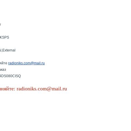
r
0KSPS
al,External
яйте
radioniks.com@mail.ru
аказ
4DS080CISQ
няйте: radioniks.com@mail.ru