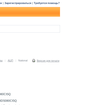
ти
|
Зарегистрироваться
|
Требуется помощь?
ры
::
АЦП
::
National
Версия для печати
080CISQ
4DS080CISQ