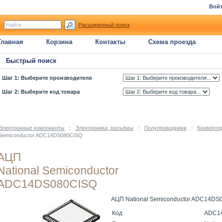
Вой
Расширенный поиск
Главная
Корзина
Контакты
Схема проезда
Быстрый поиск
Шаг 1: Выберите производителя
Шаг 2: Выберите код товара
Электронные компоненты
::
Электроника, разъёмы
::
Полупроводники
::
Конверто
Semiconductor ADC14DS080CISQ
АЦП
National Semiconductor
ADC14DS080CISQ
АЦП National Semiconductor ADC14DS
Код
ADC1