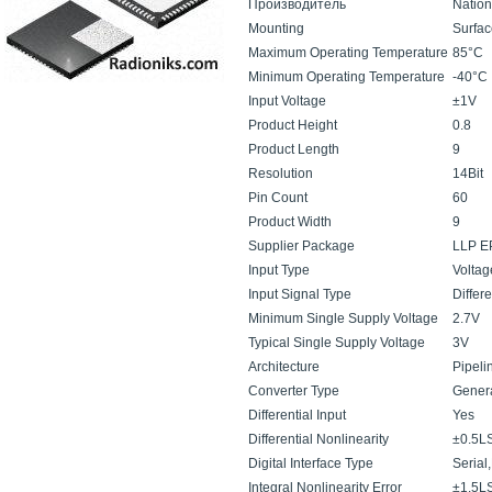
Производитель
Nation
Mounting
Surfa
Maximum Operating Temperature
85°C
Minimum Operating Temperature
-40°C
Input Voltage
±1V
Product Height
0.8
Product Length
9
Resolution
14Bit
Pin Count
60
Product Width
9
Supplier Package
LLP E
Input Type
Voltag
Input Signal Type
Differe
Minimum Single Supply Voltage
2.7V
Typical Single Supply Voltage
3V
Architecture
Pipeli
Converter Type
Gener
Differential Input
Yes
Differential Nonlinearity
±0.5L
Digital Interface Type
Serial
Integral Nonlinearity Error
±1.5L