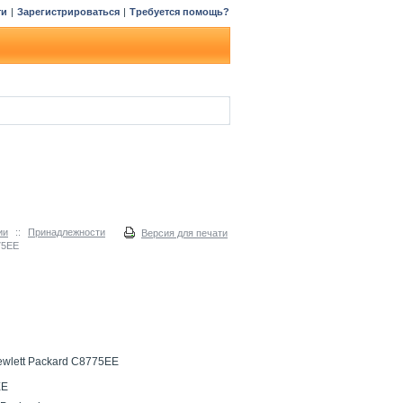
ти
|
Зарегистрироваться
|
Требуется помощь?
ии
::
Принадлежности
Версия для печати
75EE
wlett Packard C8775EE
EE