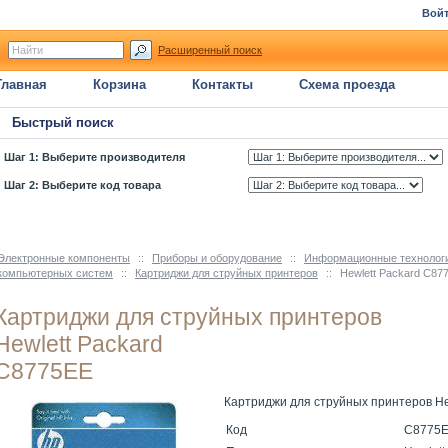
Вой
Расширенный поиск
Главная
Корзина
Контакты
Схема проезда
Быстрый поиск
Шаг 1: Выберите производителя
Шаг 2: Выберите код товара
Электронные компоненты
::
Приборы и оборудование
::
Информационные технолог
компьютерных систем
::
Картриджи для струйных принтеров
::
Hewlett Packard C87
Картриджи для струйных принтеров
Hewlett Packard
C8775EE
Картриджи для струйных принтеров He
Код
C8775