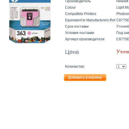
Производитель
Hewlett
Colour
Light M
Compatible Printers
Photosm
Equivalent to Manufacturers Ref
C8775
Cрок поставки
Уточня
Условия поставки
Под за
Артикул производителя
C8775
Цена
Уточн
Количество:
Добавить в корзину