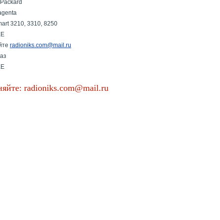
 Packard
agenta
art 3210, 3310, 8250
EE
йте
radioniks.com@mail.ru
каз
EE
яйте: radioniks.com@mail.ru