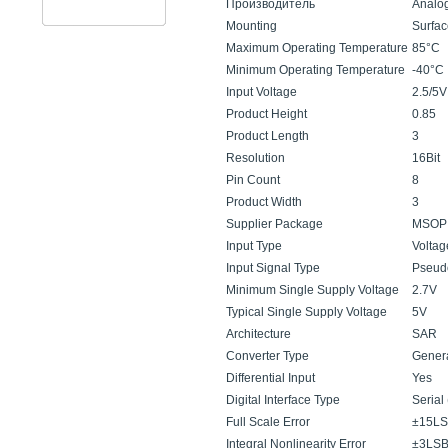
Производитель
Analo
Mounting
Surfa
Maximum Operating Temperature
85°C
Minimum Operating Temperature
-40°C
Input Voltage
2.5/5V
Product Height
0.85
Product Length
3
Resolution
16Bit
Pin Count
8
Product Width
3
Supplier Package
MSOP
Input Type
Voltag
Input Signal Type
Pseudo
Minimum Single Supply Voltage
2.7V
Typical Single Supply Voltage
5V
Architecture
SAR
Converter Type
Gener
Differential Input
Yes
Digital Interface Type
Serial
Full Scale Error
±15L
Integral Nonlinearity Error
±3LS