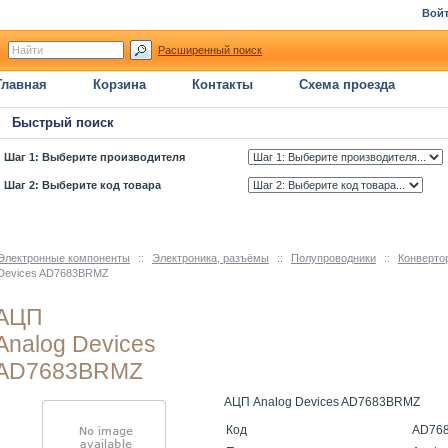
Вой
Расширенный поиск
Главная
Корзина
Контакты
Схема проезда
Быстрый поиск
Шаг 1: Выберите производителя
Шаг 2: Выберите код товара
Электронные компоненты
::
Электроника, разъёмы
::
Полупроводники
::
Конверто
Devices AD7683BRMZ
АЦП
Analog Devices
AD7683BRMZ
АЦП Analog Devices AD7683BRMZ
Код
AD76