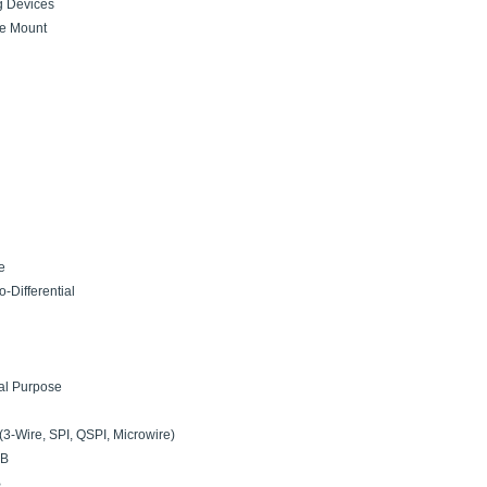
g Devices
ce Mount
e
-Differential
al Purpose
 (3-Wire, SPI, QSPI, Microwire)
SB
B