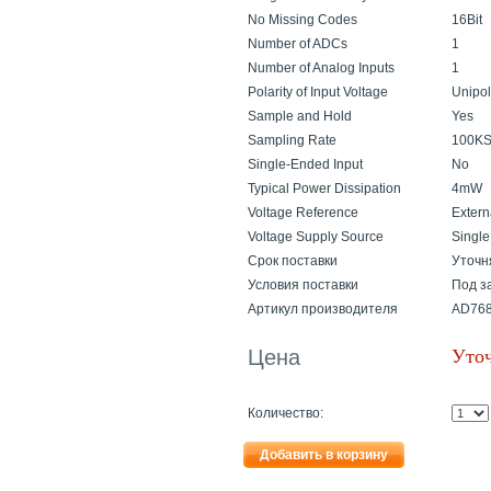
No Missing Codes
16Bit
Number of ADCs
1
Number of Analog Inputs
1
Polarity of Input Voltage
Unipol
Sample and Hold
Yes
Sampling Rate
100K
Single-Ended Input
No
Typical Power Dissipation
4mW
Voltage Reference
Extern
Voltage Supply Source
Single
Cрок поставки
Уточн
Условия поставки
Под з
Артикул производителя
AD76
Цена
Уточ
Количество:
Добавить в корзину