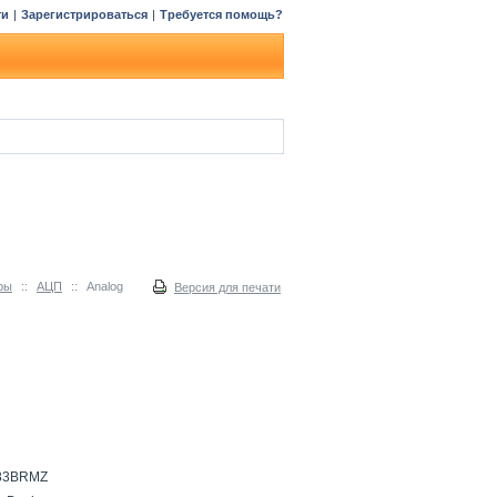
ти
|
Зарегистрироваться
|
Требуется помощь?
ры
::
АЦП
::
Analog
Версия для печати
83BRMZ