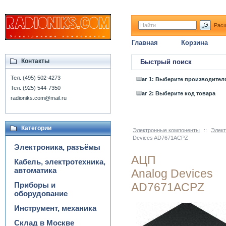
Рас
Главная
Корзина
Контакты
Быстрый поиск
Тел. (495) 502-4273
Шаг 1: Выберите производител
Тел. (925) 544-7350
Шаг 2: Выберите код товара
radioniks.com@mail.ru
Категории
Электронные компоненты
::
Элект
Devices AD7671ACPZ
Электроника, разъёмы
АЦП
Кабель, электротехника,
автоматика
Analog Devices
Приборы и
AD7671ACPZ
оборудование
Инструмент, механика
Склад в Москве