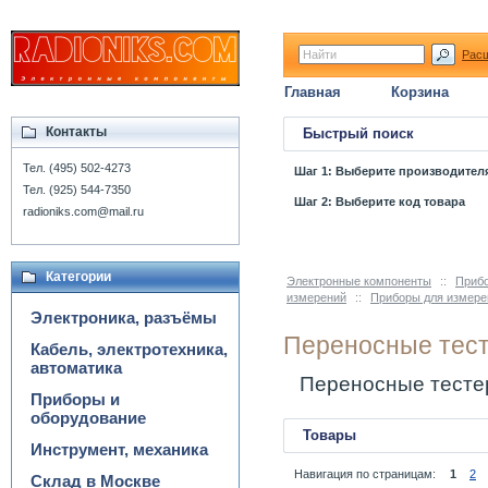
Рас
Главная
Корзина
Контакты
Быстрый поиск
Тел. (495) 502-4273
Шаг 1: Выберите производител
Тел. (925) 544-7350
Шаг 2: Выберите код товара
radioniks.com@mail.ru
Категории
Электронные компоненты
::
Прибо
измерений
::
Приборы для измере
Электроника, разъёмы
Переносные тес
Кабель, электротехника,
автоматика
Переносные тест
Приборы и
оборудование
Товары
Инструмент, механика
Навигация по страницам:
1
2
Склад в Москве