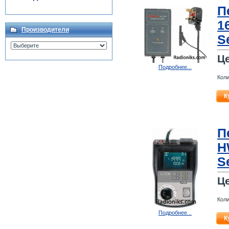
П
1
Производители
S
Ц
Подробнее...
Коли
К
П
H
S
Ц
Коли
Подробнее...
К