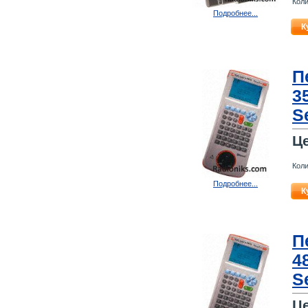
Коли
Подробнее...
К
П
3
S
Ц
Коли
Подробнее...
К
П
4
S
Ц