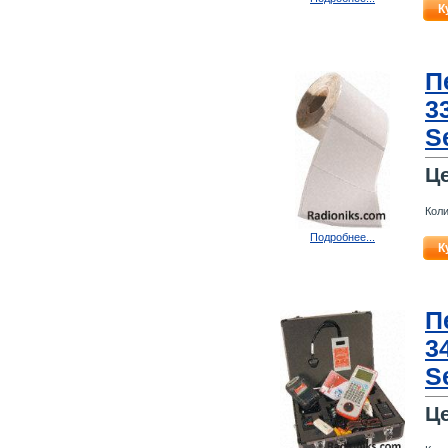
К
П
3
S
Ц
Коли
Подробнее...
К
П
3
S
Ц