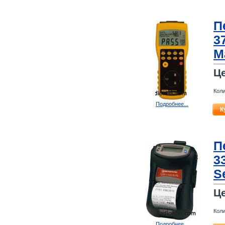
П
3
M
Ц
Коли
Подробнее...
К
П
3
S
Ц
Коли
Подробнее...