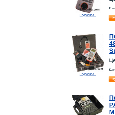
Коли
Подробнее...
К
П
4
S
Ц
Коли
Подробнее...
К
П
P
M