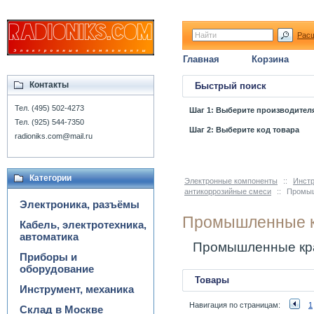
Рас
Главная
Корзина
Контакты
Быстрый поиск
Тел. (495) 502-4273
Шаг 1: Выберите производител
Тел. (925) 544-7350
Шаг 2: Выберите код товара
radioniks.com@mail.ru
Категории
Электронные компоненты
::
Инстр
антикоррозийные смеси
::
Промыш
Электроника, разъёмы
Промышленные к
Кабель, электротехника,
автоматика
Промышленные кр
Приборы и
оборудование
Товары
Инструмент, механика
Навигация по страницам:
1
Склад в Москве