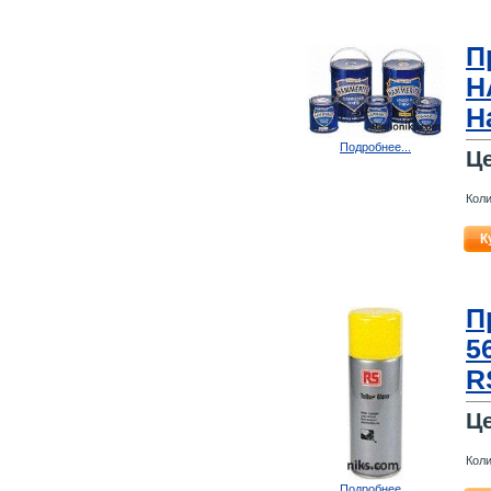
П
H
H
Подробнее...
Ц
Коли
К
П
5
R
Ц
Коли
Подробнее...