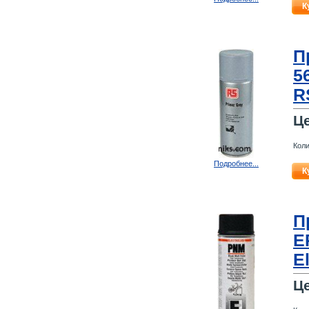
К
П
5
R
Ц
Коли
Подробнее...
К
П
E
E
Ц