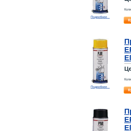
Коли
Подробнее...
К
П
E
E
Ц
Коли
Подробнее...
К
П
E
E