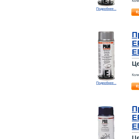
Коли
Подробнее...
К
П
E
E
Ц
Коли
Подробнее...
К
П
E
E
Ц