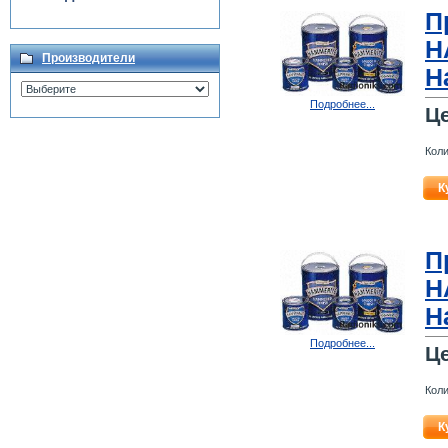
П
H
Производители
H
Подробнее...
Ц
Коли
К
П
H
H
Подробнее...
Ц
Коли
К