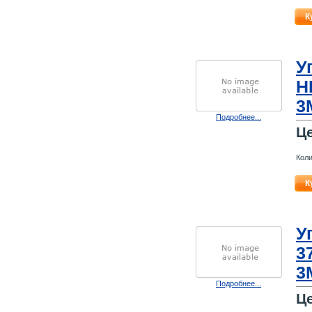
К
У
H
3
Подробнее...
Ц
Коли
К
У
3
3
Подробнее...
Ц