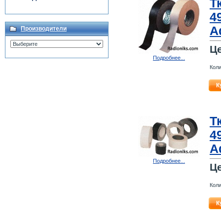
Т
4
A
Производители
Ц
Подробнее...
Коли
К
Т
4
A
Подробнее...
Ц
Коли
К