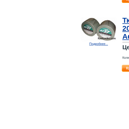
Т
2
A
Подробнее...
Ц
Коли
К