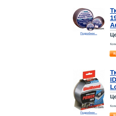
Т
1
A
Ц
Подробнее...
Коли
К
Т
I
L
Ц
Коли
Подробнее...
К