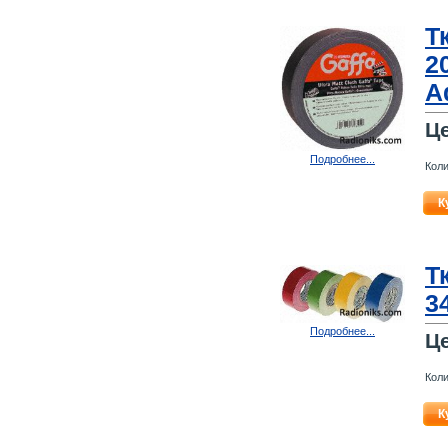
Т
2
A
Ц
Подробнее...
Коли
К
Т
3
Подробнее...
Ц
Коли
К