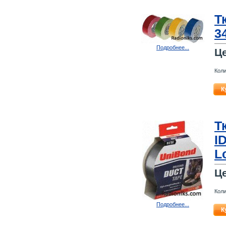
Т
3
Подробнее...
Ц
Коли
К
Т
I
L
Ц
Коли
Подробнее...
К